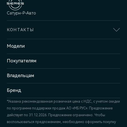
Сатурн-Р-Авто
КОНТАКТЫ
Адрес
Модели
Пермь, ш. Космонавтов, 399 Б/1
Покупателям
Отдел продаж и сервиса
+7 (342) 250-23-25
Владельцам
Бренд
*Указана рекомендованная розничная цена c НДС, с учетом скидки
по программе поддержки продаж АО «МБ РУС». Предложение
действует по 31.12.2026. Предложение ограничено. Чтобы
воспользоваться предложением, необходимо оформить покупку