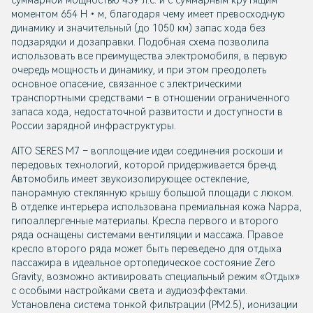
суммарной мощностью 439 л.с. и с суммарным крутящим
моментом 654 Н•м, благодаря чему имеет превосходную
динамику и значительный (до 1050 км) запас хода без
подзарядки и дозаправки. Подобная схема позволила
использовать все преимущества электромобиля, в первую
очередь мощность и динамику, и при этом преодолеть
основное опасение, связанное с электрическими
транспортными средствами – в отношении ограниченного
запаса хода, недостаточной развитости и доступности в
России зарядной инфраструктуры.
AITO SERES M7 – воплощение идеи соединения роскоши и
передовых технологий, которой придерживается бренд.
Автомобиль имеет звукоизолирующее остекление,
панорамную стеклянную крышу большой площади с люком.
В отделке интерьера использована премиальная кожа Nappa,
гипоаллергенные материалы. Кресла первого и второго
ряда оснащены системами вентиляции и массажа. Правое
кресло второго ряда может быть переведено для отдыха
пассажира в идеальное ортопедическое состояние Zero
Gravity, возможно активировать специальный режим «Отдых»
с особыми настройками света и аудиоэффектами.
Установлена система тонкой фильтрации (РМ2.5), ионизации