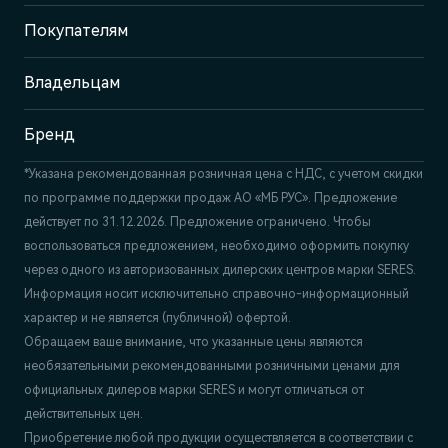
Покупателям
Отдел продаж и сервиса
+7 (342) 250-23-25
Владельцам
Бренд
*Указана рекомендованная розничная цена c НДС, с учетом скидки
по программе поддержки продаж АО «МБ РУС». Предложение
действует по 31.12.2026. Предложение ограничено. Чтобы
воспользоваться предложением, необходимо оформить покупку
через одного из авторизованных дилерских центров марки SERES.
Информация носит исключительно справочно-информационный
характер и не является (публичной) офертой.
Обращаем ваше внимание, что указанные цены являются
необязательными рекомендованными розничными ценами для
официальных дилеров марки SERES и могут отличаться от
действительных цен.
Приобретение любой продукции осуществляется в соответствии с