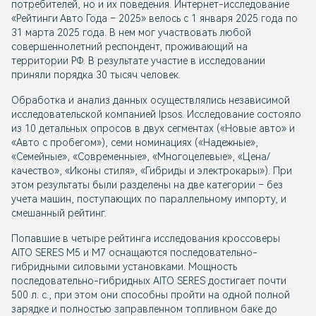
потребителей, но и их поведения. Интернет-исследование
«Рейтинги Авто Года – 2025» велось с 1 января 2025 года по
31 марта 2025 года. В нем мог участвовать любой
совершеннолетний респондент, проживающий на
территории РФ. В результате участие в исследовании
приняли порядка 30 тысяч человек.
Обработка и анализ данных осуществлялись независимой
исследовательской компанией Ipsos. Исследование состояло
из 10 детальных опросов в двух сегментах («Новые авто» и
«Авто с пробегом»), семи номинациях («Надежные»,
«Семейные», «Современные», «Многоцелевые», «Цена/
качество», «Иконы стиля», «Гибриды и электрокары»). При
этом результаты были разделены на две категории – без
учета машин, поступающих по параллельному импорту, и
смешанный рейтинг.
Попавшие в четыре рейтинга исследования кроссоверы
AITO SERES M5 и M7 оснащаются последовательно-
гибридными силовыми установками. Мощность
последовательно-гибридных AITO SERES достигает почти
500 л. с., при этом они способны пройти на одной полной
зарядке и полностью заправленном топливном баке до