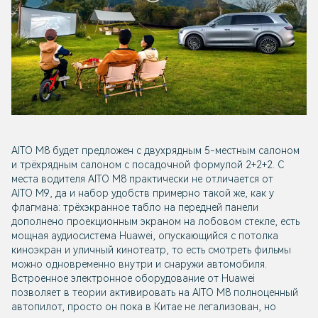
AITO M8 будет предложен с двухрядным 5-местным салоном
и трёхрядным салоном с посадочной формулой 2+2+2. С
места водителя AITO M8 практически не отличается от
AITO M9, да и набор удобств примерно такой же, как у
флагмана: трёхэкранное табло на передней панели
дополнено проекционным экраном на лобовом стекле, есть
мощная аудиосистема Huawei, опускающийся с потолка
киноэкран и уличный кинотеатр, то есть смотреть фильмы
можно одновременно внутри и снаружи автомобиля.
Встроенное электронное оборудование от Huawei
позволяет в теории активировать на AITO M8 полноценный
автопилот, просто он пока в Китае не легализован, но