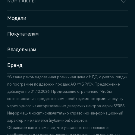
КОНТАКТЫ
Адрес
Модели
Пермь, ш. Космонавтов, 399 Б/1
Покупателям
Отдел продаж и сервиса
+7 (342) 250-23-25
Владельцам
Бренд
*Указана рекомендованная розничная цена c НДС, с учетом скидки
по программе поддержки продаж АО «МБ РУС». Предложение
действует по 31.12.2026. Предложение ограничено. Чтобы
воспользоваться предложением, необходимо оформить покупку
через одного из авторизованных дилерских центров марки SERES.
Информация носит исключительно справочно-информационный
характер и не является (публичной) офертой.
Обращаем ваше внимание, что указанные цены являются
необязательными рекомендованными розничными ценами для