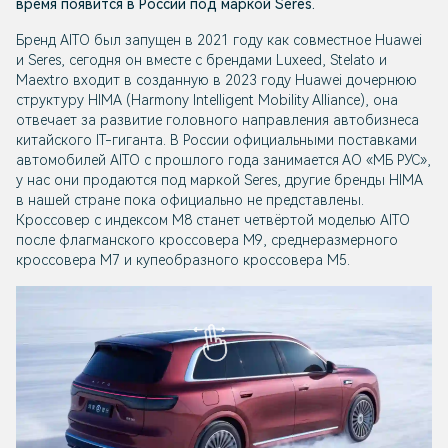
время появится в России под маркой Seres.
Бренд AITO был запущен в 2021 году как совместное Huawei
и Seres, сегодня он вместе с брендами Luxeed, Stelato и
Maextro входит в созданную в 2023 году Huawei дочернюю
структуру HIMA (Harmony Intelligent Mobility Alliance), она
отвечает за развитие головного направления автобизнеса
китайского IT-гиганта. В России официальными поставками
автомобилей AITO с прошлого года занимается АО «МБ РУС»,
у нас они продаются под маркой Seres, другие бренды HIMA
в нашей стране пока официально не представлены.
Кроссовер с индексом М8 станет четвёртой моделью AITO
после флагманского кроссовера М9, среднеразмерного
кроссовера М7 и купеобразного кроссовера M5.