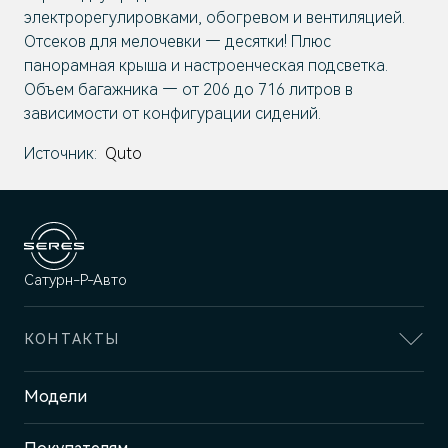
электрорегулировками, обогревом и вентиляцией.
Отсеков для мелочевки — десятки! Плюс
панорамная крыша и настроенческая подсветка.
Объем багажника — от 206 до 716 литров в
зависимости от конфигурации сидений.
Источник:
Quto
Сатурн-Р-Авто
КОНТАКТЫ
Адрес
Модели
Пермь, ш. Космонавтов, 399 Б/1