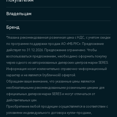
Покупателям
Отдел продаж и сервиса
+7 (342) 250-23-25
Владельцам
Бренд
*Указана рекомендованная розничная цена c НДС, с учетом скидки
по программе поддержки продаж АО «МБ РУС». Предложение
действует по 31.12.2026. Предложение ограничено. Чтобы
воспользоваться предложением, необходимо оформить покупку
через одного из авторизованных дилерских центров марки SERES.
Информация носит исключительно справочно-информационный
характер и не является (публичной) офертой.
Обращаем ваше внимание, что указанные цены являются
необязательными рекомендованными розничными ценами для
официальных дилеров марки SERES и могут отличаться от
действительных цен.
Приобретение любой продукции осуществляется в соответствии с
условиями индивидуального договора купли-продажи,