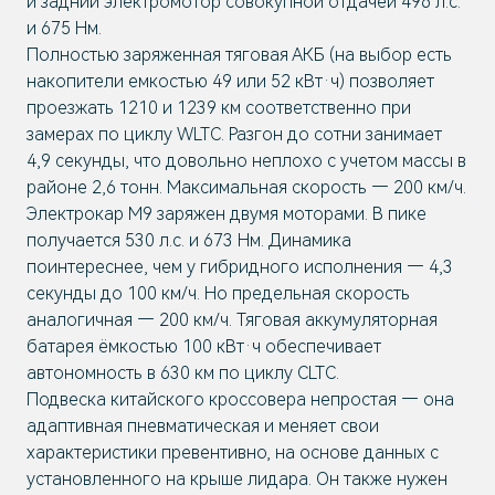
и задний электромотор совокупной отдачей 496 л.с.
и 675 Нм.
Полностью заряженная тяговая АКБ (на выбор есть
накопители емкостью 49 или 52 кВт·ч) позволяет
проезжать 1210 и 1239 км соответственно при
замерах по циклу WLTC. Разгон до сотни занимает
4,9 секунды, что довольно неплохо с учетом массы в
районе 2,6 тонн. Максимальная скорость — 200 км/ч.
Электрокар M9 заряжен двумя моторами. В пике
получается 530 л.с. и 673 Нм. Динамика
поинтереснее, чем у гибридного исполнения — 4,3
секунды до 100 км/ч. Но предельная скорость
аналогичная — 200 км/ч. Тяговая аккумуляторная
батарея ёмкостью 100 кВт·ч обеспечивает
автономность в 630 км по циклу CLTC.
Подвеска китайского кроссовера непростая — она
адаптивная пневматическая и меняет свои
характеристики превентивно, на основе данных с
установленного на крыше лидара. Он также нужен