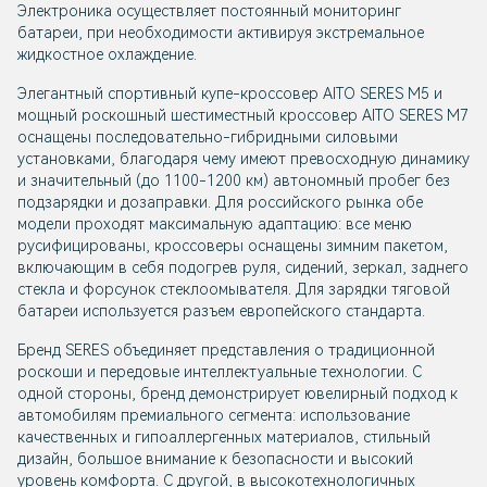
Электроника осуществляет постоянный мониторинг
батареи, при необходимости активируя экстремальное
жидкостное охлаждение.
Элегантный спортивный купе-кроссовер AITO SERES M5 и
мощный роскошный шестиместный кроссовер AITO SERES M7
оснащены последовательно-гибридными силовыми
установками, благодаря чему имеют превосходную динамику
и значительный (до 1100-1200 км) автономный пробег без
подзарядки и дозаправки. Для российского рынка обе
модели проходят максимальную адаптацию: все меню
русифицированы, кроссоверы оснащены зимним пакетом,
включающим в себя подогрев руля, сидений, зеркал, заднего
стекла и форсунок стеклоомывателя. Для зарядки тяговой
батареи используется разъем европейского стандарта.
Бренд SERES объединяет представления о традиционной
роскоши и передовые интеллектуальные технологии. С
одной стороны, бренд демонстрирует ювелирный подход к
автомобилям премиального сегмента: использование
качественных и гипоаллергенных материалов, стильный
дизайн, большое внимание к безопасности и высокий
уровень комфорта. С другой, в высокотехнологичных