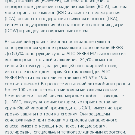
предотвращения (FCW/AEB), система оповещения о
перекрестном движении позади автомобиля (RCTA), система
мониторинга слепых зон (BSD и ассистент перестроения
(LCA), ассистент поддержания движения в полосе (LKA),
система предупреждения об опасности открывания двери
(DOW) и ряд других современных систем.
Высочайший уровень безопасности заложен уже на
конструктивном уровне премиальных кроссоверов SERES.
До 80,6% конструкции кузова AITO SERES M7 выполнено из
высокопрочных сталей и алюминия, 24,4% элементов
силовой структуры, защищающей пассажирский отсек,
изготовлено методом горячей штамповки (для AITO
SERES M5 эти показатели составляют 61,5% и 19%
соответственно). В процессе испытаний автомобили прошли
более 100 краш-тестов по мировым методикам оценки
безопасности. Литий-никель-марганец-кобальт-оксидные
(Li-NMC) аккумуляторные батареи, которые поставляет
крупнейший мировой производитель CATL, имеют четыре
уровня защиты по трем категориям. Они защищены
конструктивно при помощи материалов авиационного
класса, имеют огнезащитное покрытие диафрагм,
изолированы специальным теплоизоляционным аэрогелем.