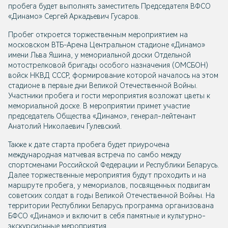
пробега будет выполнять заместитель Председателя ВФСО
«Динамо» Сергей Аркадьевич Гусаров.
Пробег откроется торжественным мероприятием на
московском ВТБ-Арена Центральном стадионе «Динамо»
имени Льва Яшина, у мемориальной доски Отдельной
мотострелковой бригады особого назначения (ОМСБОН)
войск НКВД СССР, формирование которой началось на этом
стадионе в первые дни Великой Отечественной Войны.
Участники пробега и гости мероприятия возложат цветы к
мемориальной доске. В мероприятии примет участие
председатель Общества «Динамо», генерал-лейтенант
Анатолий Николаевич Гулевский.
Также к дате старта пробега будет приурочена
международная матчевая встреча по самбо между
спортсменами Российской Федерации и Республики Беларусь.
Далее торжественные мероприятия будут проходить и на
маршруте пробега, у мемориалов, посвященных подвигам
советских солдат в годы Великой Отечественной Войны. На
территории Республики Беларусь программа организована
БФСО «Динамо» и включит в себя памятные и культурно-
экскурсионные мероприятия.