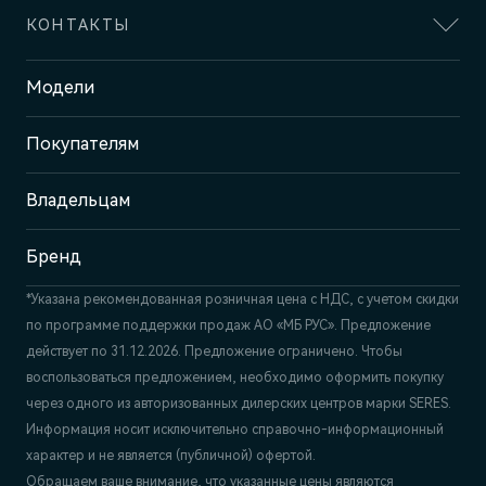
КОНТАКТЫ
Адрес
Модели
Пермь, ш. Космонавтов, 399 Б/1
Покупателям
Отдел продаж и сервиса
+7 (342) 250-23-25
Владельцам
Бренд
*Указана рекомендованная розничная цена c НДС, с учетом скидки
по программе поддержки продаж АО «МБ РУС». Предложение
действует по 31.12.2026. Предложение ограничено. Чтобы
воспользоваться предложением, необходимо оформить покупку
через одного из авторизованных дилерских центров марки SERES.
Информация носит исключительно справочно-информационный
характер и не является (публичной) офертой.
Обращаем ваше внимание, что указанные цены являются