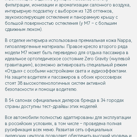
фильтрации, ионизации и ароматизации салонного воздуха,
интерьерную подсветку с выбором из 128 оттенков,
звукоизолирующее остекление и панорамную крышу с
большой поверхностью остекления (у М7 – с большим
сдвижным люком).
В отделке интерьера использована премиальная кожа Nappa,
гипоаллергенные материалы. Правое кресло второго ряда
модели М7 может быть переведено для отдыха пассажира в
идеальное ортопедическое состояние Zero Gravity («нулевой
гравитации»), возможно активировать специальный режим
«Отдых» с особыми настройками света и аудиоэффектами.
На защите водителя и пассажиров в обоих кроссоверах
стоят 38 высокотехнологичных систем активной
безопасности и помощи водителю.
В 54 салонах официальных дилеров бренда в 34 городах
страны доступны тест-драйвы этих моделей.
Все автомобили полностью адаптированы для эксплуатации
в российских условиях, в том числе – проведена полная
русификация всех меню. Развитая сеть официальных
дилерских центров позволяет обеспечить высокий уровень и