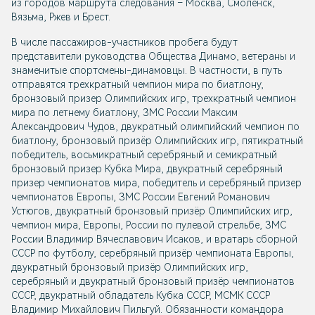
из городов маршрута следования – Москва, Смоленск,
Вязьма, Ржев и Брест.
В числе пассажиров-участников пробега будут
представители руководства Общества Динамо, ветераны и
знаменитые спортсмены-динамовцы. В частности, в путь
отправятся трехкратный чемпион мира по биатлону,
бронзовый призер Олимпийских игр, трехкратный чемпион
мира по летнему биатлону, ЗМС России Максим
Александрович Чудов, двукратный олимпийский чемпион по
биатлону, бронзовый призёр Олимпийских игр, пятикратный
победитель, восьмикратный серебряный и семикратный
бронзовый призер Кубка Мира, двукратный серебряный
призер чемпионатов мира, победитель и серебряный призер
чемпионатов Европы, ЗМС России Евгений Романович
Устюгов, двукратный бронзовый призёр Олимпийских игр,
чемпион мира, Европы, России по пулевой стрельбе, ЗМС
России Владимир Вячеславович Исаков, и вратарь сборной
СССР по футболу, серебряный призёр чемпионата Европы,
двукратный бронзовый призёр Олимпийских игр,
серебряный и двукратный бронзовый призёр чемпионатов
СССР, двукратный обладатель Кубка СССР, МСМК СССР
Владимир Михайлович Пильгуй. Обязанности командора