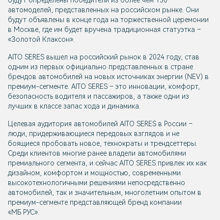
будут определены победители из более чем 150
автомоделей, представленных на российском рынке. Они
будут объявлены в конце года на торжественной церемонии
в Москве, где им будет вручена традиционная статуэтка –
«Золотой Клаксон».
AITO SERES вышел на российский рынок в 2024 году, став
одним из первых официально представленных в стране
брендов автомобилей на новых источниках энергии (NEV) в
премиум-сегменте. AITO SERES – это инновации, комфорт,
безопасность водителя и пассажиров, а также одни из
лучших в классе запас хода и динамика.
Целевая аудитория автомобилей AITO SERES в России –
люди, придерживающиеся передовых взглядов и не
боящиеся пробовать новое, технократы и трендсеттеры.
Среди клиентов многие ранее владели автомобилями
премиального сегмента, и сейчас AITO SERES привлек их как
дизайном, комфортом и мощностью, современными
высокотехнологичными решениями непосредственно
автомобилей, так и значительным, многолетним опытом в
премиум-сегменте представляющей бренд компании
«МБ РУС».