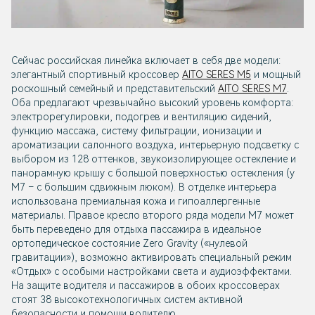
Сейчас российская линейка включает в себя две модели:
элегантный спортивный кроссовер
AITO SERES M5
и мощный
роскошный семейный и представительский
AITO SERES M7
.
Оба предлагают чрезвычайно высокий уровень комфорта:
электрорегулировки, подогрев и вентиляцию сидений,
функцию массажа, систему фильтрации, ионизации и
ароматизации салонного воздуха, интерьерную подсветку с
выбором из 128 оттенков, звукоизолирующее остекление и
панорамную крышу с большой поверхностью остекления (у
М7 – с большим сдвижным люком). В отделке интерьера
использована премиальная кожа и гипоаллергенные
материалы. Правое кресло второго ряда модели М7 может
быть переведено для отдыха пассажира в идеальное
ортопедическое состояние Zero Gravity («нулевой
гравитации»), возможно активировать специальный режим
«Отдых» с особыми настройками света и аудиоэффектами.
На защите водителя и пассажиров в обоих кроссоверах
стоят 38 высокотехнологичных систем активной
безопасности и помощи водителю.