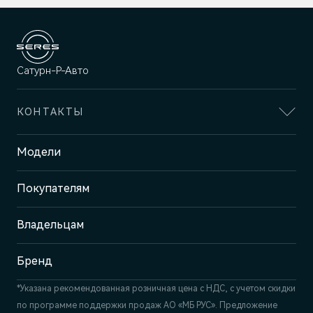
Сатурн-Р-Авто
КОНТАКТЫ
Адрес
Модели
Пермь, ш. Космонавтов, 399 Б/1
Покупателям
Отдел продаж и сервиса
+7 (342) 250-23-25
Владельцам
Бренд
*Указана рекомендованная розничная цена c НДС, с учетом скидки
по программе поддержки продаж АО «МБ РУС». Предложение