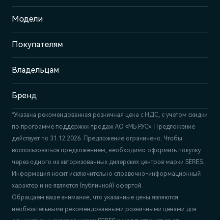
Адрес
Модели
Пермь, ш. Космонавтов, 399 Б/1
Покупателям
Отдел продаж и сервиса
+7 (342) 250-23-25
Владельцам
Бренд
*Указана рекомендованная розничная цена c НДС, с учетом скидки
по программе поддержки продаж АО «МБ РУС». Предложение
действует по 31.12.2026. Предложение ограничено. Чтобы
воспользоваться предложением, необходимо оформить покупку
через одного из авторизованных дилерских центров марки SERES.
Информация носит исключительно справочно-информационный
характер и не является (публичной) офертой.
Обращаем ваше внимание, что указанные цены являются
необязательными рекомендованными розничными ценами для