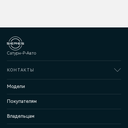
Сатурн-Р-Авто
КОНТАКТЫ
Адрес
Модели
Пермь, ш. Космонавтов, 399 Б/1
Покупателям
Отдел продаж и сервиса
+7 (342) 250-23-25
Владельцам