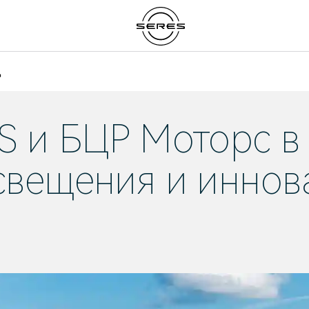
д
S и БЦР Моторс в
свещения и иннов