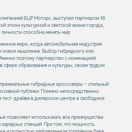
омпанией БЦР Моторс, выступил партнером XII
 эпохи культурной и светской жизни города,
 личности способна менять мир.
менном мире, когда автомобильная индустрия
 и новое мышление. Выбор гибридного или
 Именно поэтому партнерство с номинацией
в сфере образования и культуры, своим трудом
е премиальные гибридные кроссоверы – стильный
рессивной публики. Помимо непосредственно
я тест-драйва в дилерском центре в свободное
ые позволяют использовать все преимущества
 зарядных станций. При том, что мощность
ядке и полностью заправленном топливном баке