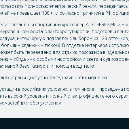
использовать полностью электрический режим, передвигаяс
лей не превышает 188 л. с. согласно принятой в РФ офици
дели: элегантный спортивный кроссовер AITO SERES M5 и 
й уровень комфорта: электрорегулировки, подогрев и вент
оздуха, интерьерную подсветку с выбором из 128 оттенко
с большим сдвижным люком). В отделке интерьера использ
может быть переведено для отдыха пассажира в идеальное 
режим «Отдых» с особыми настройками света и аудиоэффек
активной безопасности и помощи водителю.
одах страны доступны тест-драйвы этих моделей.
тации в российских условиях, в том числе – проведена по
ить высокий уровень и полный спектр официального серви
ых частей для обслуживания.