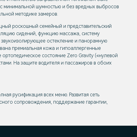
ь с минимальной шумностью и без вредных выбросов
альной методике замеров.
мощный роскошный семейный и представительский
иляцию сидений, функцию массажа, систему
в, звукоизолирующее остекление и панорамную
ована премиальная кожа и гипоаллергенные
ортопедическое состояние Zero Gravity («нулевой
тами. На защите водителя и пассажиров в обоих
лная русификация всех меню. Развитая сеть
сного сопровождения, поддержание гарантии,