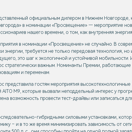
дставленный официальным дилером в Нижнем Новгороде, к
вгорода» в номинации «Просвещение» — мероприятие новой
ссионариев нашего времени, о том, как внутренняя энергия
приятия в номинации «Просвещение» не случайно. В совре
и энергии, требуется не только передовая технология, но
дущего, это шаг к экологичной и устойчивой мобильности.
рс стратегически важным. Номинанты Премии, работающие 
новациям и переменам.
торс представила гостям мероприятия высокотехнологичны
й AITO M9, которые вызвали неподдельный интерес у прог
лена возможность провести тест-драйвы или записаться дл
следовательно-гибридными силовыми установками, котор
ику – и в то же время минимизировать зависимость от сети
очти 500 л. с., они способны пройти на одной полной зар