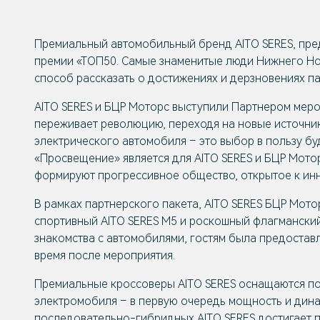
Премиальный автомобильный бренд AITO SERES, пре
премии «ТОП50. Самые знаменитые люди Нижнего Но
способ рассказать о достижениях и дерзновениях па
AITO SERES и БЦР Моторс выступили Партнером меро
переживает революцию, переходя на новые источник
электрического автомобиля – это выбор в пользу бу
«Просвещение» является для AITO SERES и БЦР Мото
формируют прогрессивное общество, открытое к ин
В рамках партнерского пакета, AITO SERES БЦР Мо
спортивный AITO SERES M5 и роскошный флагмански
знакомства с автомобилями, гостям была предостав
время после мероприятия.
Премиальные кроссоверы AITO SERES оснащаются по
электромобиля – в первую очередь мощность и динам
последовательно-гибридных AITO SERES достигает п