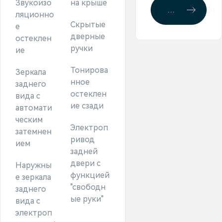
Звукоизо
на крыше
Забронироват
ляционно
Скрытые
е
дверные
остеклен
ручки
ие
Тонирова
Зеркала
нное
заднего
остеклен
вида с
ие сзади
автомати
ческим
Электроп
затемнен
ривод
ием
задней
двери с
Наружны
функцией
е зеркала
"свободн
заднего
ые руки"
вида с
электроп