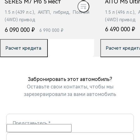
SERES M7 Pro 5 мест
AITO M5 Ult
1.5 л (439 л.с.), АКПП, гибрид, Полный
1.5 л (496 л.с.
(4WD) привод
(4WD) привод
6 490 000 ₽
6 090 000 ₽
6 990 000 ₽
Расчет кредита
Расчет кредит
Забронировать
Заб
Забронировать этот автомобиль?
Оставьте свои контакты, чтобы мы
зарезервировали за вами автомобиль
Представьтесь
*