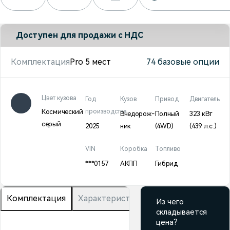
Доступен для продажи с НДС
Комплектация
Pro 5 мест
74 базовые опции
Цвет кузова
Год
Кузов
Привод
Двигатель
Космический
производства
Внедорож­
Полный
323 кВт
серый
2025
ник
(4WD)
(439 л.с.
)
VIN
Коробка
Топливо
***0157
АКПП
Гибрид
Комплектация
Характеристики
Описание
Из чего
складывается
цена?