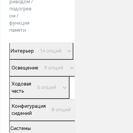
риводом /
подогрев
ом /
функция
памяти
Интерьер
14 опций
Освещение
9 опций
Ходовая
5 опций
часть
Конфигурация
8 опций
сидений
Системы