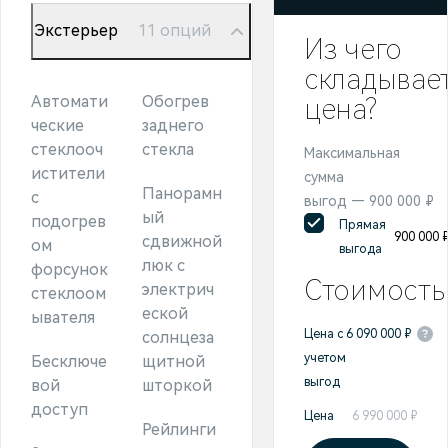
Экстерьер
11 опций
Из чего
складывае
Автомати
Обогрев
цена?
ческие
заднего
стеклооч
стекла
Максимальная
истители
сумма
Панорамн
с
выгод — 900 000 ₽
ый
подогрев
Прямая
900 000 
сдвижной
ом
выгода
люк с
форсунок
Стоимость
электрич
стеклоом
еской
ывателя
Цена с
6 090 000 ₽
солнцеза
учетом
Бесключе
щитной
выгод
вой
шторкой
доступ
Цена
6 990 000 ₽
Рейлинги